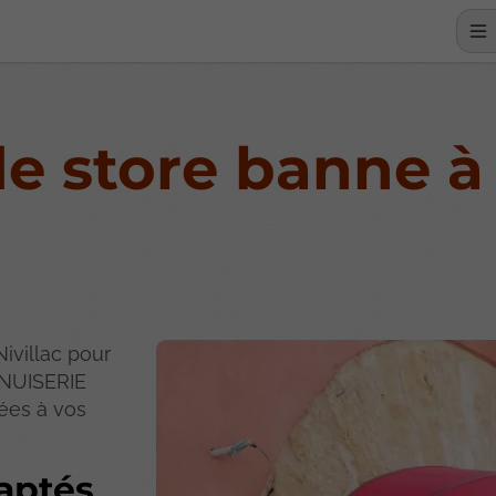
de store banne à 
ivillac pour
ENUISERIE
ées à vos
aptés