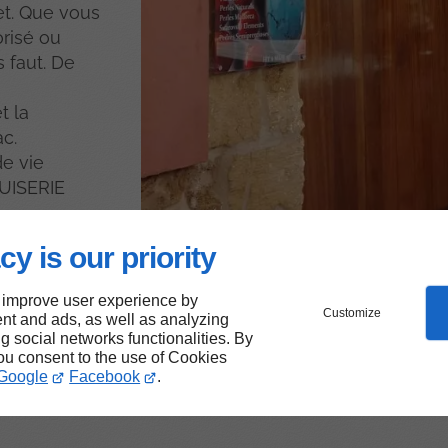
et. Que vous
orisé ou
 faut. De
t la
ac.
de vie
NUISERIE
cy is our priority
 improve user experience by
 de
Customize
nt and ads, as well as analyzing
lité
ng social networks functionalities. By
you consent to the use of Cookies
s à
Google
Facebook
.