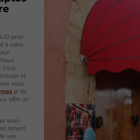
re
AUD pour
t à votre
vice
. Nous
 c'est
écouter et
Nous vous
annes
de
us offrir un
our vous
 en tenant
 de vos