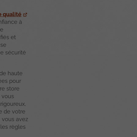
e qualité
nfiance à
re
fiés et
ose
e sécurité
 de haute
ées pour
re store
s vous
 rigoureux,
e de votre
, vous avez
 les règles