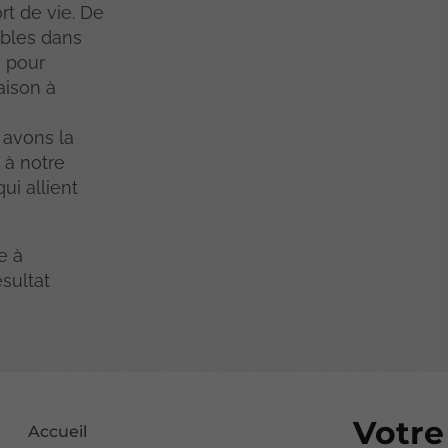
rt de vie. De
ibles dans
s pour
aison à
 avons la
 à notre
ui allient
e à
sultat
Votre
Accueil