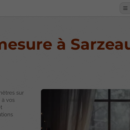
mesure à Sarzea
êtres sur
 à vos
et
utions