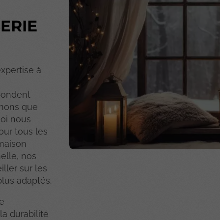
:
SERIE
xpertise à
pondent
enons que
uoi nous
our tous les
 maison
elle, nos
ller sur les
 plus adaptés.
de
la durabilité