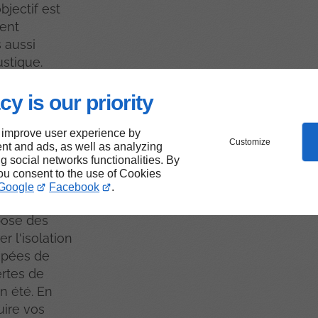
bjectif est
ment
 aussi
ustique.
cy is our priority
à
 improve user experience by
Customize
nt and ads, as well as analyzing
ns pour
ng social networks functionalities. By
you consent to the use of Cookies
que
Google
Facebook
.
pose des
 l'isolation
uipées de
ertes de
en été. En
uire vos